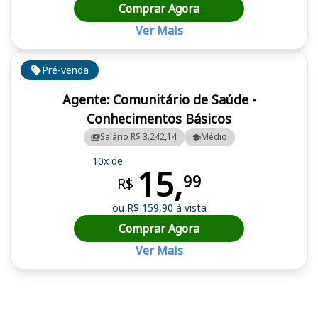
Comprar Agora
Ver Mais
Pré-venda
Agente: Comunitário de Saúde -
Conhecimentos Básicos
Salário R$ 3.242,14
Médio
10x de
15,
99
R$
ou R$ 159,90 à vista
Comprar Agora
Ver Mais
Cursos em destaque para passar no concurso