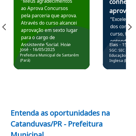
“Meus agradecimentos
conhece,
ao Aprova Concursos
aprova
pela parceria que aprova.
“Excelente 
Através do curso alcancei
dos conteú
aprovação em sexto lugar
curso, ficou
para o cargo de
entender e
Assistente Social. Hoje
Elais - 15/07
prática atr
José - 16/05/2025
SGC: SEC BA - 
estou atuando na
resolução 
Prefeitura Municipal de Santarém
Educação Básic
Prefeitura de Santarém.
(Pará)
Inglesa (Edital
questões.”
Obrigado ao professores
e ao APROVA!”
Entenda as oportunidades na
Catanduvas/PR - Prefeitura
Municipal