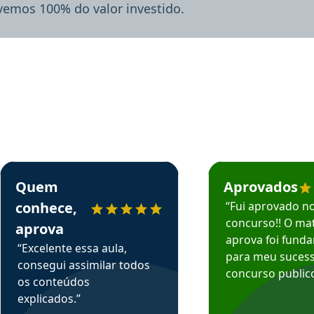
lvemos 100% do valor investido.
rsos em depoimento
Estudante Sergio recomenda o Aprova Concursos em depoimento
Estudante Mário reco
Quem
Aprovados
conhece,
“Fui aprovado n
concurso!! O mat
aprova
aprova foi fund
“Excelente essa aula,
para meu suces
consegui assimilar todos
concurso publico
os conteúdos
explicados.”