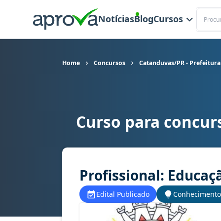
Buscar
Notícias
Blog
Cursos
Home
Concursos
Catanduvas/PR - Prefeitura
Curso para concur
Curso para concurso Catanduvas/PR - Prefeitura
Profissional: Educaçã
Edital Publicado
Conhecimento