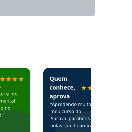
menda o Aprova Concursos em depoimento
Estudante Alessandra recomenda o Aprova 
Quem
o
conhece,
erial do
aprova
amental
“Apredendo muito no
so no
meu curso do
.”
Aprova..parabéns pelas
aulas são dinâmicas e