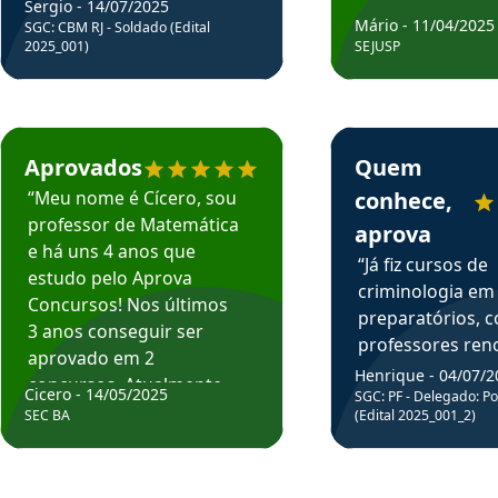
Sergio - 14/07/2025
Mário - 11/04/2025
SGC: CBM RJ - Soldado (Edital
2025_001)
SEJUSP
rsos em depoimento
Estudante Cicero recomenda o Aprova Concursos em depoimento
Estudante Henrique r
Aprovados
Quem
“Meu nome é Cícero, sou
conhece,
professor de Matemática
aprova
e há uns 4 anos que
“Já fiz cursos de
estudo pelo Aprova
criminologia em
Concursos! Nos últimos
preparatórios, 
3 anos conseguir ser
professores re
aprovado em 2
fiz curso em pós
Henrique - 04/07/2
concursos. Atualmente,
Cicero - 14/05/2025
graduação. Poré
SGC: PF - Delegado: Pol
estou atuando como
SEC BA
(Edital 2025_001_2)
Professor do Apr
professor de Matemática
sem dúvida, o m
do Estado da Bahia que
todos na discipl
fui aprovado estudando