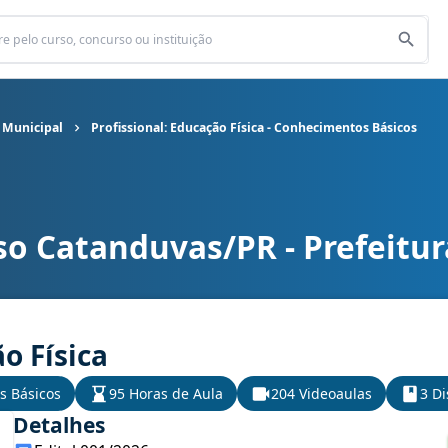
 Municipal
Profissional: Educação Física - Conhecimentos Básicos
so Catanduvas/PR - Prefeitur
 Municipal cargo Profissional: Educação Física - Conhecimentos Bá
o Física
s Básicos
95 Horas de Aula
204 Videoaulas
3 Di
Detalhes