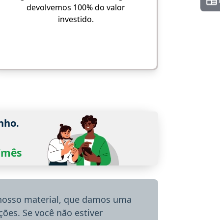
devolvemos 100% do valor
investido.
nho.
0/mês
 nosso material, que damos uma
ões. Se você não estiver