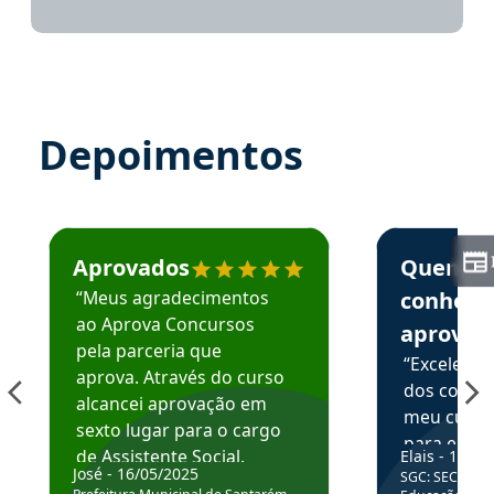
Depoimentos
Estudante José recomenda o Aprova Concursos em depoime
Estudante Elai
Aprovados
Quem
“Meus agradecimentos
conhece
ao Aprova Concursos
aprova
pela parceria que
“Excelente
aprova. Através do curso
dos conte
alcancei aprovação em
meu curso,
sexto lugar para o cargo
para enten
de Assistente Social.
Elais - 15/07
colocar em
José - 16/05/2025
SGC: SEC BA - 
Hoje estou atuando na