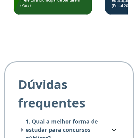
através da
Prefeitura Municipal de Santarém
Educação Básic
Prefeitura de Santarém.
(Pará)
(Edital 2025_0
de questõe
Obrigado ao professores
e ao APROVA!”
Dúvidas
frequentes
1. Qual a melhor forma de
estudar para concursos