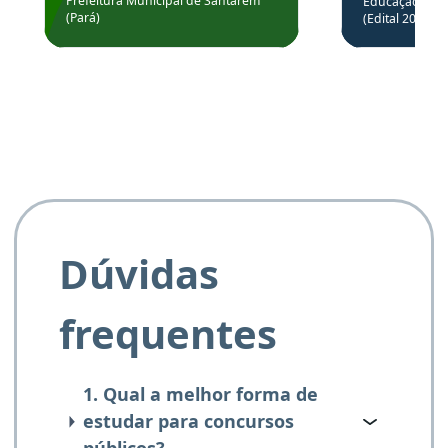
através da
Prefeitura Municipal de Santarém
Educação Básic
Prefeitura de Santarém.
(Pará)
(Edital 2025_0
de questõe
Obrigado ao professores
e ao APROVA!”
Dúvidas
frequentes
1. Qual a melhor forma de
estudar para concursos