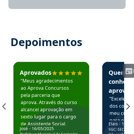
Depoimentos
Estudante José recomenda o Aprova Concursos em depoime
Estudante Elai
Aprovados
Quem
“Meus agradecimentos
conhece
ao Aprova Concursos
aprova
pela parceria que
“Excelente
aprova. Através do curso
dos conte
alcancei aprovação em
meu curso,
sexto lugar para o cargo
para enten
de Assistente Social.
Elais - 15/07
colocar em
José - 16/05/2025
SGC: SEC BA - 
Hoje estou atuando na