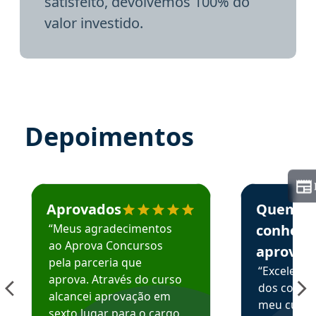
satisfeito, devolvemos 100% do
valor investido.
Depoimentos
Estudante José recomenda o Aprova Concursos em depoime
Estudante Elai
Aprovados
Quem
“Meus agradecimentos
conhece
ao Aprova Concursos
aprova
pela parceria que
“Excelente
aprova. Através do curso
dos conte
alcancei aprovação em
meu curso,
sexto lugar para o cargo