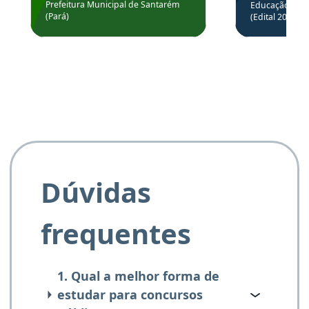
através da
Prefeitura Municipal de Santarém
Educação Básic
Prefeitura de Santarém.
(Pará)
(Edital 2025_0
de questõe
Obrigado ao professores
e ao APROVA!”
Dúvidas
frequentes
1. Qual a melhor forma de
estudar para concursos