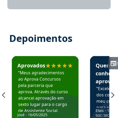
Depoimentos
Estudante José recomenda o Aprova Concursos em depoime
Estudante Elai
Aprovados
Quem
“Meus agradecimentos
conhece
ao Aprova Concursos
aprova
pela parceria que
“Excelente
aprova. Através do curso
dos conte
alcancei aprovação em
meu curso,
sexto lugar para o cargo
para enten
de Assistente Social.
Elais - 15/07
colocar em
José - 16/05/2025
SGC: SEC BA - 
Hoje estou atuando na