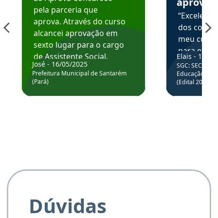
aprova
pela parceria que
“Excelente
aprova. Através do curso
dos conte
alcancei aprovação em
meu curso,
sexto lugar para o cargo
para enten
de Assistente Social.
Elais - 15/07
colocar em
José - 16/05/2025
SGC: SEC BA - 
Hoje estou atuando na
através da
Prefeitura Municipal de Santarém
Educação Básic
Prefeitura de Santarém.
(Pará)
(Edital 2025_0
de questõe
Obrigado ao professores
e ao APROVA!”
Dúvidas