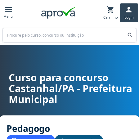
Menu
Carrinho
Login
Buscar
Curso para concurso
Curso para concurso PA - Castanhal/PA - Prefeitura Municipal car
Castanhal/PA - Prefeitura
Municipal
Pedagogo