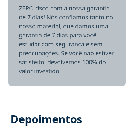
ZERO risco com a nossa garantia
de 7 dias! Nós confiamos tanto no
nosso material, que damos uma
garantia de 7 dias para você
estudar com segurança e sem
preocupações. Se você não estiver
satisfeito, devolvemos 100% do
valor investido.
Depoimentos