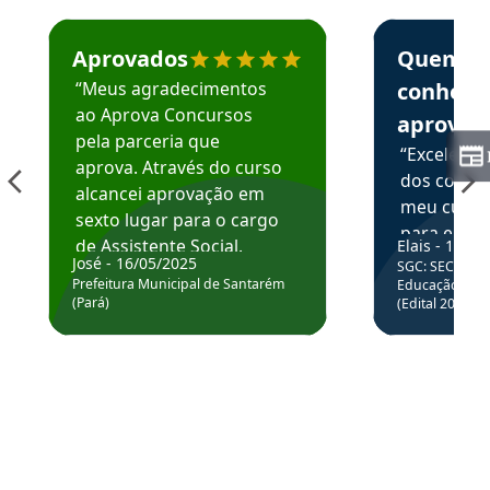
Estudante José recomenda o Aprova Concursos em depoime
Estudante Elai
Aprovados
Quem
“Meus agradecimentos
conhece
ao Aprova Concursos
aprova
pela parceria que
“Excelente
aprova. Através do curso
dos conte
alcancei aprovação em
meu curso,
sexto lugar para o cargo
para enten
de Assistente Social.
Elais - 15/07
colocar em
José - 16/05/2025
SGC: SEC BA - 
Hoje estou atuando na
através da
Prefeitura Municipal de Santarém
Educação Básic
Prefeitura de Santarém.
(Pará)
(Edital 2025_0
de questõe
Obrigado ao professores
e ao APROVA!”