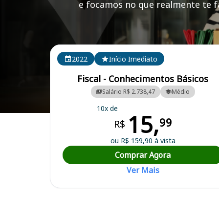
e focamos no que realmente te fa
Cursos em destaque para passar no concurso
2022
Início Imediato
Fiscal - Conhecimentos Básicos
Salário R$ 2.738,47
Médio
10x de
15,
Curso Preparatório para o Concurso Cássia/MG - Prefeitura Municipa
99
R$
ou R$ 159,90 à vista
Comprar Agora
Ver Mais