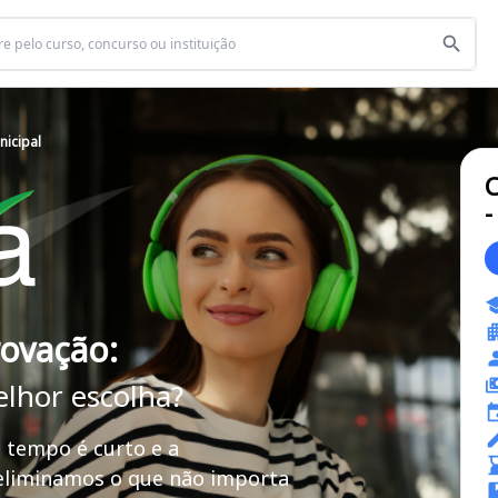
nicipal
C
-
rovação:
elhor escolha?
 tempo é curto e a
 eliminamos o que não importa