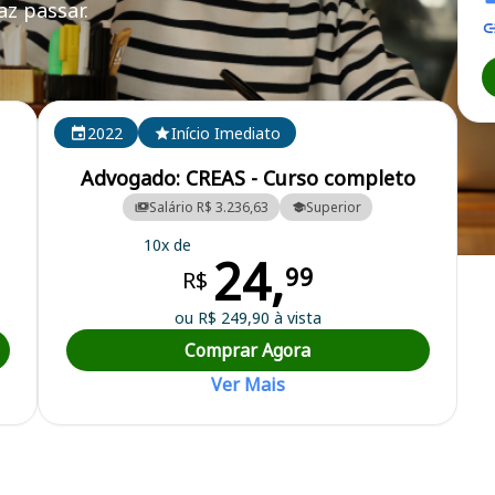
z passar.
2022
Início Imediato
Advogado: CREAS - Curso completo
Salário R$ 3.236,63
Superior
10x de
24,
l
99
R$
ou R$ 249,90 à vista
Comprar Agora
Ver Mais