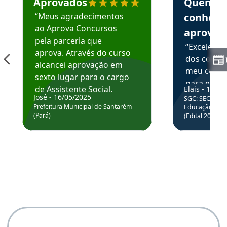
Aprovados
Quem
“Meus agradecimentos
conhece
ao Aprova Concursos
aprova
pela parceria que
“Excelente
aprova. Através do curso
dos conte
alcancei aprovação em
meu curso,
sexto lugar para o cargo
para enten
de Assistente Social.
Elais - 15/07
colocar em
José - 16/05/2025
SGC: SEC BA - 
Hoje estou atuando na
através da
Prefeitura Municipal de Santarém
Educação Básic
Prefeitura de Santarém.
(Pará)
(Edital 2025_0
de questõe
Obrigado ao professores
e ao APROVA!”