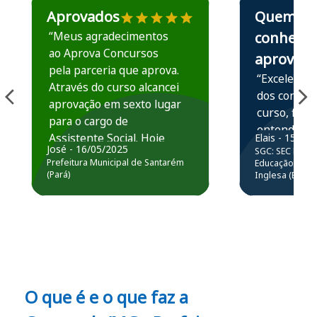
Aprovados
Quem
“Meus agradecimentos
conhece,
ao Aprova Concursos
aprova
pela parceria que aprova.
“Excelente 
Através do curso alcancei
dos conteú
aprovação em sexto lugar
curso, ficou
para o cargo de
entender e
Assistente Social. Hoje
Elais - 15/07
prática atr
José - 16/05/2025
SGC: SEC BA - 
estou atuando na
resolução 
Prefeitura Municipal de Santarém
Educação Básic
Prefeitura de Santarém.
(Pará)
Inglesa (Edital
questões.”
Obrigado ao professores
e ao APROVA!”
O que é e o que faz a