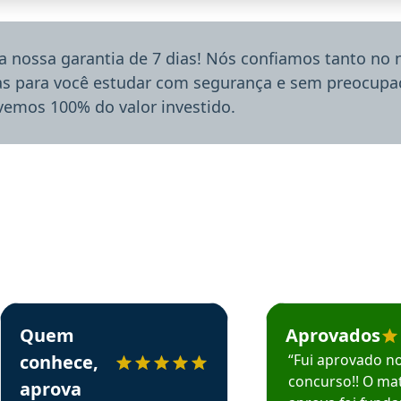
a nossa garantia de 7 dias! Nós confiamos tanto no
ias para você estudar com segurança e sem preocupaç
lvemos 100% do valor investido.
rsos em depoimento
Estudante Sergio recomenda o Aprova Concursos em depoimento
Estudante Mário reco
Quem
Aprovados
conhece,
“Fui aprovado n
concurso!! O mat
aprova