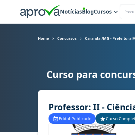
Buscar
Notícias
Blog
Cursos
Home
Concursos
Carandaí/MG - Prefeitura 
Curso para concur
Curso para concurso Carandaí/MG - Prefeitura Mu
Professor: II - Ciênci
Edital Publicado
Curso Comple