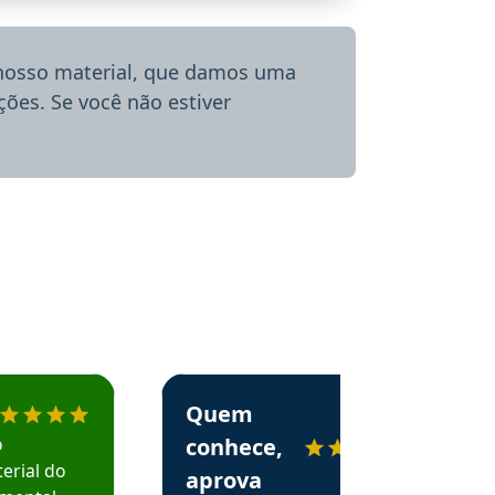
 nosso material, que damos uma
ões. Se você não estiver
menda o Aprova Concursos em depoimento
Estudante Alessandra recomenda o Aprova 
Quem
o
conhece,
erial do
aprova