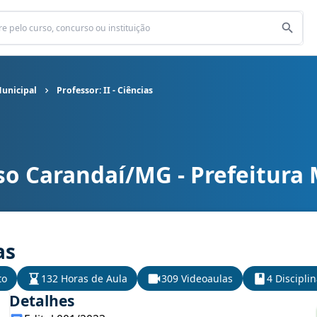
Municipal
Professor: II - Ciências
so Carandaí/MG - Prefeitura 
nicipal cargo Professor: II - Ciências
as
to
132 Horas de Aula
309 Videoaulas
4 Discipli
Detalhes