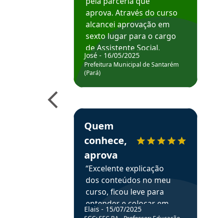
pela parceria que
aprova. Através do curso
alcancei aprovação em
sexto lugar para o cargo
de Assistente Social.
José - 16/05/2025
Hoje estou atuando na
Prefeitura Municipal de Santarém
Prefeitura de Santarém.
(Pará)
Obrigado ao professores
e ao APROVA!”
Estudante Elais recomenda o Aprova Concu
Quem
conhece,
aprova
“Excelente explicação
dos conteúdos no meu
curso, ficou leve para
entender e colocar em
Elais - 15/07/2025
prática através da