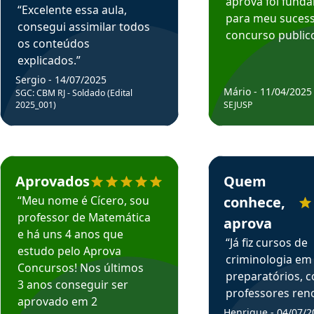
aprova foi fund
“Excelente essa aula,
para meu suces
consegui assimilar todos
concurso publico
os conteúdos
explicados.”
Sergio - 14/07/2025
Mário - 11/04/2025
SGC: CBM RJ - Soldado (Edital
2025_001)
SEJUSP
rsos em depoimento
Estudante Cicero recomenda o Aprova Concursos em depoimento
Estudante Henrique r
Aprovados
Quem
“Meu nome é Cícero, sou
conhece,
professor de Matemática
aprova
e há uns 4 anos que
“Já fiz cursos de
estudo pelo Aprova
criminologia em
Concursos! Nos últimos
preparatórios, 
3 anos conseguir ser
professores re
aprovado em 2
fiz curso em pós
Henrique - 04/07/2