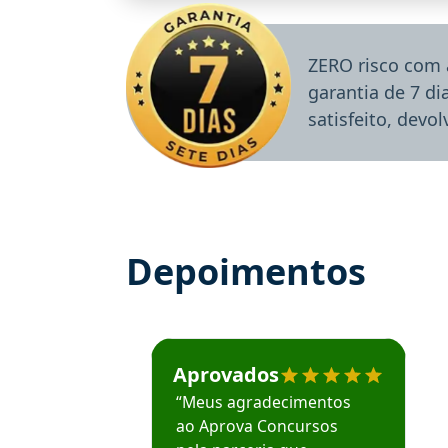
ZERO risco com 
garantia de 7 d
satisfeito, devo
Depoimentos
Estudante José recomenda o Aprova Concu
Aprovados
“Meus agradecimentos
ao Aprova Concursos