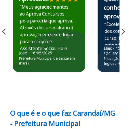
“Meus agradecimentos
conhece,
ao Aprova Concursos
aprova
pela parceria que aprova.
“Excelente 
Através do curso alcancei
dos conteú
aprovação em sexto lugar
curso, ficou
para o cargo de
entender e
Assistente Social. Hoje
Elais - 15/07
prática atr
José - 16/05/2025
SGC: SEC BA - 
estou atuando na
resolução 
Prefeitura Municipal de Santarém
Educação Básic
Prefeitura de Santarém.
(Pará)
Inglesa (Edital
questões.”
Obrigado ao professores
e ao APROVA!”
O que é e o que faz Carandaí/MG
- Prefeitura Municipal