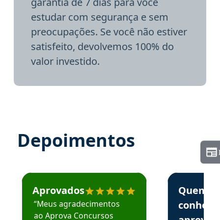
garantia de 7 dias para você
estudar com segurança e sem
preocupações. Se você não estiver
satisfeito, devolvemos 100% do
valor investido.
Depoimentos
Estudante José recomenda o Aprova Concursos em depoime
Estudante Elai
Aprovados
Quem
“Meus agradecimentos
conhece
ao Aprova Concursos
aprova