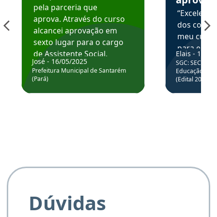
pela parceria que
“Excelente
aprova. Através do curso
dos conte
alcancei aprovação em
meu curso,
sexto lugar para o cargo
para enten
de Assistente Social.
Elais - 15/07
colocar em
José - 16/05/2025
SGC: SEC BA - 
Hoje estou atuando na
através da
Prefeitura Municipal de Santarém
Educação Básic
Prefeitura de Santarém.
(Pará)
(Edital 2025_0
de questõe
Obrigado ao professores
e ao APROVA!”
Dúvidas