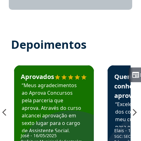
Depoimentos
Estudante José recomenda o Aprova Concursos em depoime
Estudante Elai
Aprovados
Quem
“Meus agradecimentos
conhece
ao Aprova Concursos
aprova
pela parceria que
“Excelente
aprova. Através do curso
dos conte
alcancei aprovação em
meu curso,
sexto lugar para o cargo
para enten
de Assistente Social.
Elais - 15/07
colocar em
José - 16/05/2025
SGC: SEC BA - 
Hoje estou atuando na