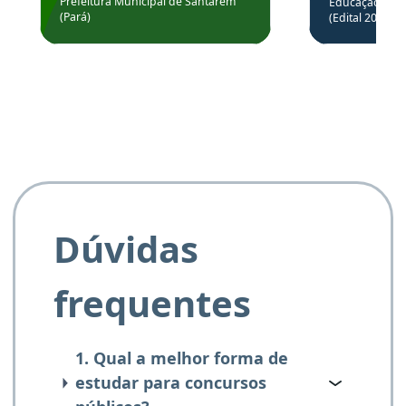
através da
Prefeitura Municipal de Santarém
Educação Básic
Prefeitura de Santarém.
(Pará)
(Edital 2025_0
de questõe
Obrigado ao professores
e ao APROVA!”
Dúvidas
frequentes
1. Qual a melhor forma de
estudar para concursos