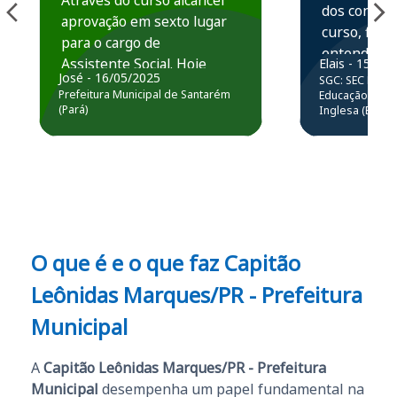
Através do curso alcancei
dos conteú
aprovação em sexto lugar
curso, ficou
para o cargo de
entender e
Assistente Social. Hoje
Elais - 15/07
prática atr
José - 16/05/2025
SGC: SEC BA - 
estou atuando na
resolução 
Prefeitura Municipal de Santarém
Educação Básic
Prefeitura de Santarém.
(Pará)
Inglesa (Edital
questões.”
Obrigado ao professores
e ao APROVA!”
O que é e o que faz Capitão
Leônidas Marques/PR - Prefeitura
Municipal
A
Capitão Leônidas Marques/PR - Prefeitura
Municipal
desempenha um papel fundamental na