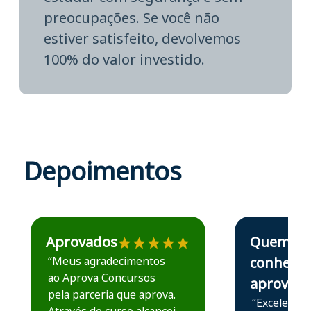
preocupações. Se você não
estiver satisfeito, devolvemos
100% do valor investido.
Depoimentos
Estudante José recomenda o Aprova Concursos em depoime
Estudante Elais
Aprovados
Quem
“Meus agradecimentos
conhece,
ao Aprova Concursos
aprova
pela parceria que aprova.
“Excelente 