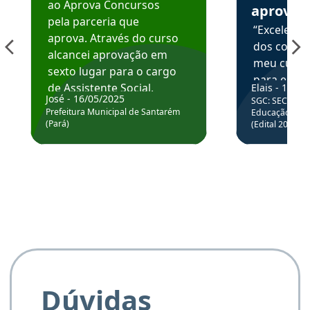
ao Aprova Concursos
aprova
pela parceria que
“Excelente
aprova. Através do curso
dos conte
alcancei aprovação em
meu curso,
sexto lugar para o cargo
para enten
de Assistente Social.
Elais - 15/07
colocar em
José - 16/05/2025
SGC: SEC BA - 
Hoje estou atuando na
através da
Prefeitura Municipal de Santarém
Educação Básic
Prefeitura de Santarém.
(Pará)
(Edital 2025_0
de questõe
Obrigado ao professores
e ao APROVA!”
Dúvidas