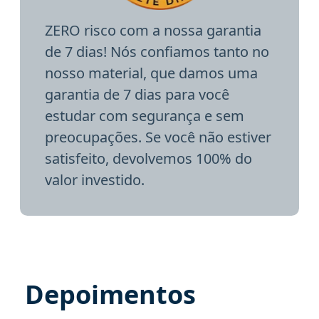
ZERO risco com a nossa garantia
de 7 dias! Nós confiamos tanto no
nosso material, que damos uma
garantia de 7 dias para você
estudar com segurança e sem
preocupações. Se você não estiver
satisfeito, devolvemos 100% do
valor investido.
Depoimentos