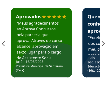
Estudante José recomenda o Aprova Concursos em depoime
Estudante Elai
Aprovados
Quem
“Meus agradecimentos
conhece
ao Aprova Concursos
aprova
pela parceria que
“Excelente
aprova. Através do curso
dos conte
alcancei aprovação em
meu curso,
sexto lugar para o cargo
para enten
de Assistente Social.
Elais - 15/07
colocar em
José - 16/05/2025
SGC: SEC BA - 
Hoje estou atuando na
através da
Prefeitura Municipal de Santarém
Educação Básic
Prefeitura de Santarém.
(Pará)
(Edital 2025_0
de questõe
Obrigado ao professores
e ao APROVA!”