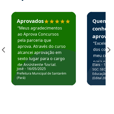
Estudante José recomenda o Aprova Concursos em depoime
Estudante Elai
Aprovados
Quem
“Meus agradecimentos
conhece
ao Aprova Concursos
aprova
pela parceria que
“Excelente
aprova. Através do curso
dos conte
alcancei aprovação em
meu curso,
sexto lugar para o cargo
para enten
de Assistente Social.
Elais - 15/07
colocar em
José - 16/05/2025
SGC: SEC BA - 
Hoje estou atuando na
através da
Prefeitura Municipal de Santarém
Educação Básic
Prefeitura de Santarém.
(Pará)
(Edital 2025_0
de questõe
Obrigado ao professores
e ao APROVA!”