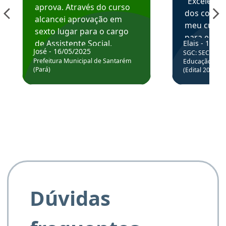
“Excelente
aprova. Através do curso
dos conte
alcancei aprovação em
meu curso,
sexto lugar para o cargo
para enten
de Assistente Social.
Elais - 15/07
colocar em
José - 16/05/2025
SGC: SEC BA - 
Hoje estou atuando na
através da
Prefeitura Municipal de Santarém
Educação Básic
Prefeitura de Santarém.
(Pará)
(Edital 2025_0
de questõe
Obrigado ao professores
e ao APROVA!”
Dúvidas