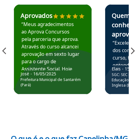
Estudante José recomenda o Aprova Concursos em depoime
Estudante Elais
Aprovados
Quem
“Meus agradecimentos
conhece,
ao Aprova Concursos
aprova
pela parceria que aprova.
“Excelente 
Através do curso alcancei
dos conteú
aprovação em sexto lugar
curso, ficou
para o cargo de
entender e
Assistente Social. Hoje
Elais - 15/07
prática atr
José - 16/05/2025
SGC: SEC BA - 
estou atuando na
resolução 
Prefeitura Municipal de Santarém
Educação Básic
Prefeitura de Santarém.
(Pará)
Inglesa (Edital
questões.”
Obrigado ao professores
e ao APROVA!”
O que é e o que faz Capelinha/MG