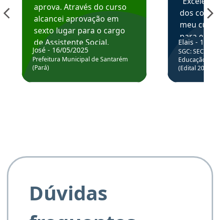
“Excelente
aprova. Através do curso
dos conte
alcancei aprovação em
meu curso,
sexto lugar para o cargo
para enten
de Assistente Social.
Elais - 15/07
colocar em
José - 16/05/2025
SGC: SEC BA - 
Hoje estou atuando na
através da
Prefeitura Municipal de Santarém
Educação Básic
Prefeitura de Santarém.
(Pará)
(Edital 2025_0
de questõe
Obrigado ao professores
e ao APROVA!”
Dúvidas