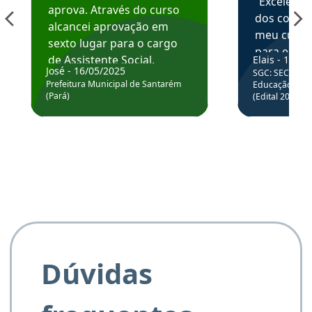
“Excelente
aprova. Através do curso
dos conte
alcancei aprovação em
meu curso,
sexto lugar para o cargo
para enten
de Assistente Social.
Elais - 15/07
colocar em
José - 16/05/2025
SGC: SEC BA - 
Hoje estou atuando na
através da
Prefeitura Municipal de Santarém
Educação Básic
Prefeitura de Santarém.
(Pará)
(Edital 2025_0
de questõe
Obrigado ao professores
e ao APROVA!”
Dúvidas