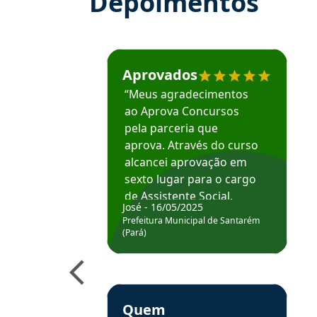
Depoimentos
Estudante José recomenda o Aprova Concu
Aprovados
“Meus agradecimentos
ao Aprova Concursos
pela parceria que
aprova. Através do curso
alcancei aprovação em
sexto lugar para o cargo
de Assistente Social.
José - 16/05/2025
Hoje estou atuando na
Prefeitura Municipal de Santarém
Prefeitura de Santarém.
(Pará)
Obrigado ao professores
e ao APROVA!”
Estudante Elais recomenda o Aprova Concu
Quem