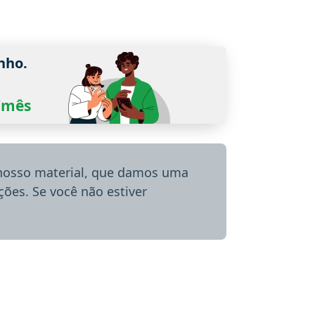
nho.
0/mês
 nosso material, que damos uma
ões. Se você não estiver