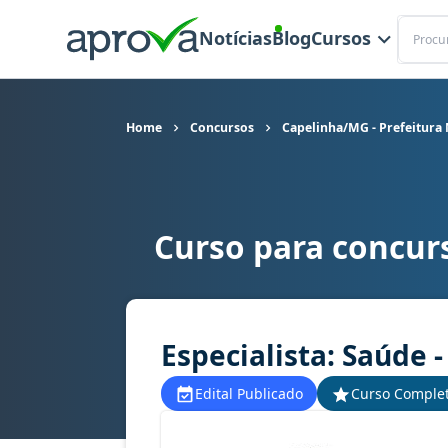
Buscar
Notícias
Blog
Cursos
Home
Concursos
Capelinha/MG - Prefeitura
Curso para concur
Curso para concurso Capelinha/MG - Prefeitura 
Especialista: Saúde 
Edital Publicado
Curso Comple