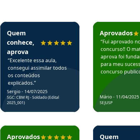
rsos em depoimento
Estudante Sergio recomenda o Aprova Concursos em depoimento
Estudante Mário reco
Quem
Aprovados
conhece,
“Fui aprovado n
concurso!! O mat
aprova
aprova foi fund
“Excelente essa aula,
para meu suces
consegui assimilar todos
concurso publico
os conteúdos
explicados.”
Sergio - 14/07/2025
Mário - 11/04/2025
SGC: CBM RJ - Soldado (Edital
2025_001)
SEJUSP
rsos em depoimento
Estudante Cicero recomenda o Aprova Concursos em depoimento
Estudante Henrique r
Aprovados
Quem