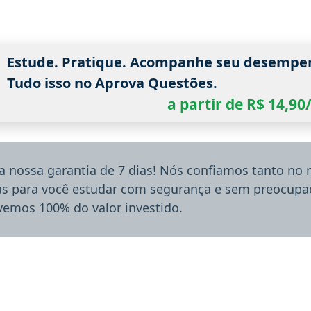
Estude. Pratique. Acompanhe seu desempe
Tudo isso no Aprova Questões.
a partir de R$ 14,9
a nossa garantia de 7 dias! Nós confiamos tanto no
ias para você estudar com segurança e sem preocupaç
lvemos 100% do valor investido.