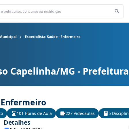
 Municipal
Especialista: Saúde - Enfermeiro
so Capelinha/MG - Prefeitura
Municipal cargo Especialista: Saúde - Enfermeiro
- Enfermeiro
to
101 Horas de Aula
227 Videoaulas
5 Discipli
Detalhes