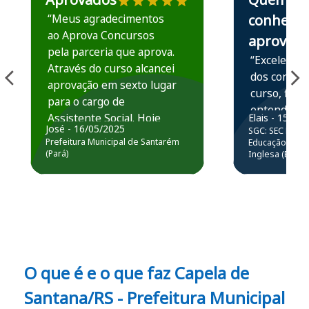
“Meus agradecimentos
conhece,
ao Aprova Concursos
aprova
pela parceria que aprova.
“Excelente 
Através do curso alcancei
dos conteú
aprovação em sexto lugar
curso, ficou
para o cargo de
entender e
Assistente Social. Hoje
Elais - 15/07
prática atr
José - 16/05/2025
SGC: SEC BA - 
estou atuando na
resolução 
Prefeitura Municipal de Santarém
Educação Básic
Prefeitura de Santarém.
(Pará)
Inglesa (Edital
questões.”
Obrigado ao professores
e ao APROVA!”
O que é e o que faz Capela de
Santana/RS - Prefeitura Municipal