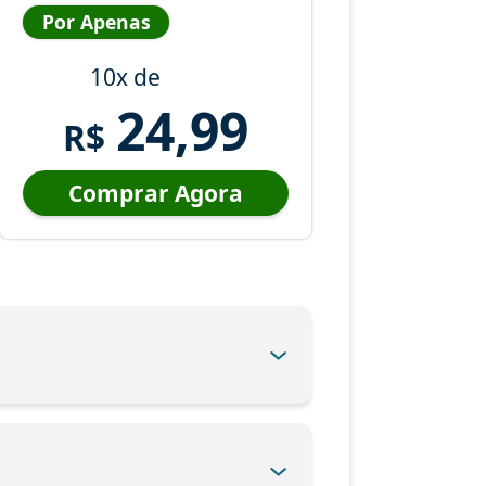
Por Apenas
10x de
24,99
R$
Comprar Agora