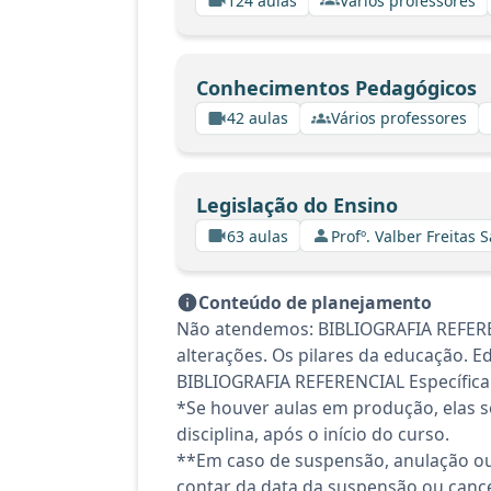
124 aulas
Vários professores
Conhecimentos Pedagógicos
42 aulas
Vários professores
Legislação do Ensino
63 aulas
Profº. Valber Freitas 
Conteúdo de planejamento
Não atendemos: BIBLIOGRAFIA REFEREN
alterações. Os pilares da educação. E
BIBLIOGRAFIA REFERENCIAL Específica -
*Se houver aulas em produção, elas se
disciplina, após o início do curso.
**Em caso de suspensão, anulação ou
contar da data da suspensão ou canc