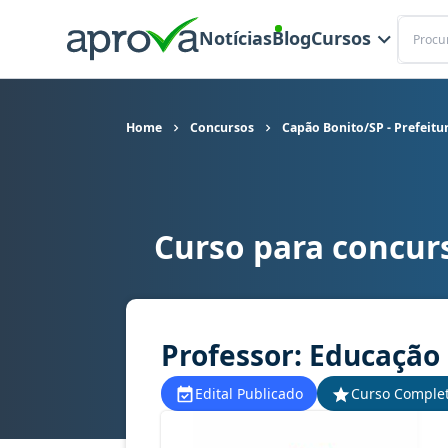
Buscar
Notícias
Blog
Cursos
Home
Concursos
Capão Bonito/SP - Prefeitu
Curso para concurs
Curso para concurso Capão Bonito/SP - Prefeitu
Professor: Educação 
Edital Publicado
Curso Comple