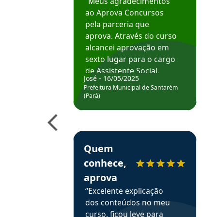
“Meus agradecimentos
ao Aprova Concursos
pela parceria que
aprova. Através do curso
alcancei aprovação em
sexto lugar para o cargo
de Assistente Social.
José - 16/05/2025
Hoje estou atuando na
Prefeitura Municipal de Santarém
Prefeitura de Santarém.
(Pará)
Obrigado ao professores
e ao APROVA!”
Estudante Elais recomenda o Aprova Concu
Quem
conhece,
aprova
“Excelente explicação
dos conteúdos no meu
curso, ficou leve para