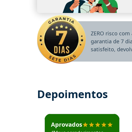
ZERO risco com 
garantia de 7 d
satisfeito, devo
Depoimentos
Estudante José recomenda o Aprova Concu
Aprovados