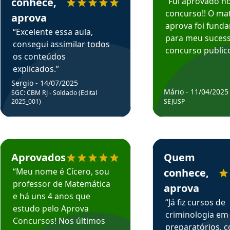
conhece,
“Fui aprovado n
concurso!! O mat
aprova
aprova foi fund
“Excelente essa aula,
para meu suces
consegui assimilar todos
concurso publico
os conteúdos
explicados.”
Sergio - 14/07/2025
Mário - 11/04/2025
SGC: CBM RJ - Soldado (Edital
2025_001)
SEJUSP
rsos em depoimento
Estudante Cicero recomenda o Aprova Concursos em depoimento
Estudante Henrique r
Aprovados
Quem
“Meu nome é Cícero, sou
conhece,
professor de Matemática
aprova
e há uns 4 anos que
“Já fiz cursos de
estudo pelo Aprova
criminologia em
Concursos! Nos últimos
preparatórios, 