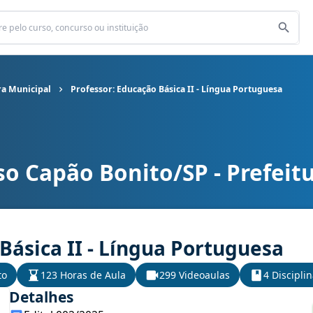
ra Municipal
Professor: Educação Básica II - Língua Portuguesa
o Capão Bonito/SP - Prefeit
ra Municipal cargo Professor: Educação Básica II - Língua Portugu
Básica II - Língua Portuguesa
to
123 Horas de Aula
299 Videoaulas
4 Discipli
Detalhes