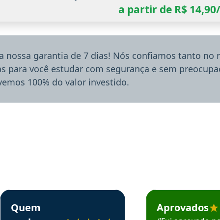
a partir de R$ 14,9
a nossa garantia de 7 dias! Nós confiamos tanto no
ias para você estudar com segurança e sem preocupaç
lvemos 100% do valor investido.
rsos em depoimento
Estudante Sergio recomenda o Aprova Concursos em depoimento
Estudante Mário reco
Quem
Aprovados