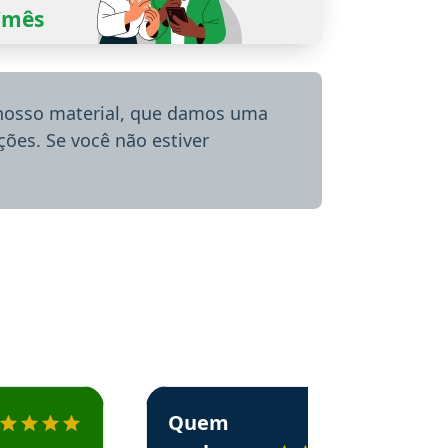
0/mês
 nosso material, que damos uma
ões. Se você não estiver
menda o Aprova Concursos em depoimento
Estudante Alessandra recomenda o Aprova 
Quem