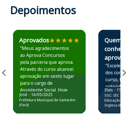
Depoimentos
Estudante José recomenda o Aprova Concursos em depoime
Estudante Elais
Aprovados
Quem
“Meus agradecimentos
conhece,
ao Aprova Concursos
aprova
pela parceria que aprova.
“Excelente 
Através do curso alcancei
dos conteú
aprovação em sexto lugar
curso, ficou
para o cargo de
entender e
Assistente Social. Hoje
Elais - 15/07
prática atr
José - 16/05/2025
SGC: SEC BA - 
estou atuando na
resolução 
Prefeitura Municipal de Santarém
Educação Básic
Prefeitura de Santarém.
(Pará)
Inglesa (Edital
questões.”
Obrigado ao professores
e ao APROVA!”