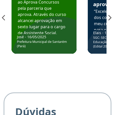
ao Aprova Concursos
aprova
pela parceria que
“Excelente
aprova. Através do curso
dos conte
alcancei aprovação em
meu curso,
sexto lugar para o cargo
para enten
de Assistente Social.
Elais - 15/07
colocar em
José - 16/05/2025
SGC: SEC BA - 
Hoje estou atuando na
através da
Prefeitura Municipal de Santarém
Educação Básic
Prefeitura de Santarém.
(Pará)
(Edital 2025_0
de questõe
Obrigado ao professores
e ao APROVA!”
Dúvidas