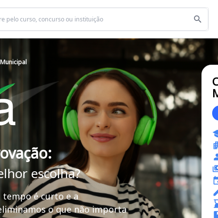
Municipal
C
M
rovação:
elhor escolha?
 tempo é curto e a
 eliminamos o que não importa