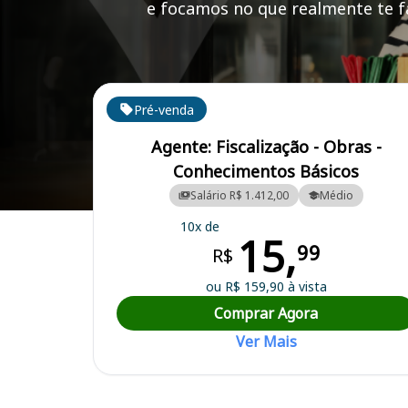
e focamos no que realmente te fa
Cursos em destaque para passar no concurso
Pré-venda
Agente: Fiscalização - Obras -
Conhecimentos Básicos
Salário R$ 1.412,00
Médio
Curso Preparatório para o Concurso Capanema/PA - Prefeitura Munic
10x de
15,
99
R$
ou R$ 159,90 à vista
Comprar Agora
Ver Mais