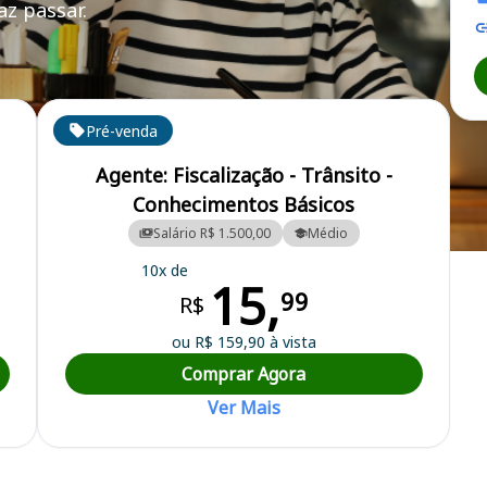
z passar.
Pré-venda
Agente: Fiscalização - Trânsito -
Conhecimentos Básicos
Salário R$ 1.500,00
Médio
ipal
10x de
15,
99
R$
ou R$ 159,90 à vista
Comprar Agora
Ver Mais