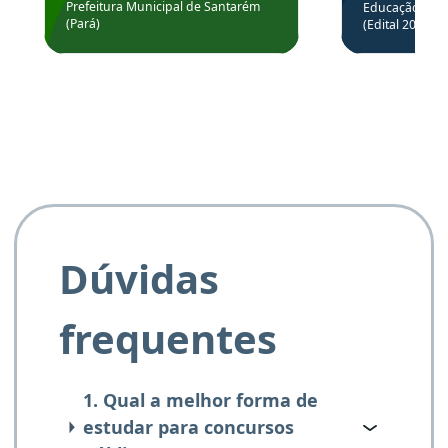
através da
Prefeitura Municipal de Santarém
Educação Básic
Prefeitura de Santarém.
(Pará)
(Edital 2025_0
de questõe
Obrigado ao professores
e ao APROVA!”
Dúvidas
frequentes
1. Qual a melhor forma de
estudar para concursos