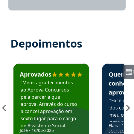
Depoimentos
Estudante José recomenda o Aprova Concursos em depoime
Estudante Elai
Aprovados
Quem
“Meus agradecimentos
conhece
ao Aprova Concursos
aprova
pela parceria que
“Excelente
aprova. Através do curso
dos conte
alcancei aprovação em
meu curso,
sexto lugar para o cargo
para enten
de Assistente Social.
Elais - 15/07
colocar em
José - 16/05/2025
SGC: SEC BA - 
Hoje estou atuando na