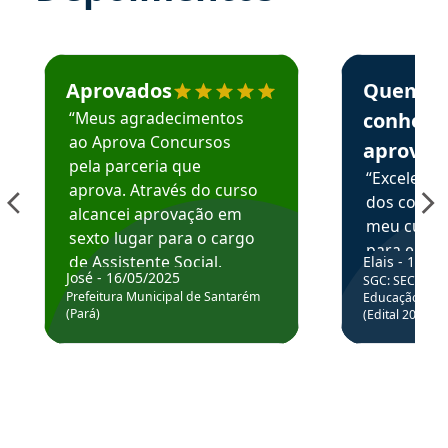
Estudante José recomenda o Aprova Concursos em depoime
Estudante Elai
Aprovados
Quem
“Meus agradecimentos
conhece
ao Aprova Concursos
aprova
pela parceria que
“Excelente
aprova. Através do curso
dos conte
alcancei aprovação em
meu curso,
sexto lugar para o cargo
para enten
de Assistente Social.
Elais - 15/07
colocar em
José - 16/05/2025
SGC: SEC BA - 
Hoje estou atuando na
através da
Prefeitura Municipal de Santarém
Educação Básic
Prefeitura de Santarém.
(Pará)
(Edital 2025_0
de questõe
Obrigado ao professores
e ao APROVA!”