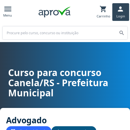
Menu
Carrinho
Login
Buscar
Curso para concurso
Curso para concurso Canela/RS - Prefeitura Municipal cargo Advo
Canela/RS - Prefeitura
Municipal
Advogado