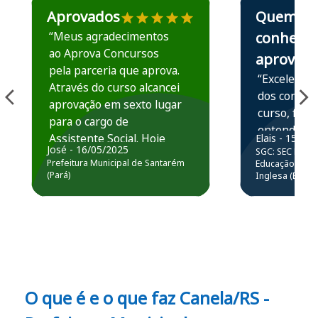
Aprovados
Quem
“Meus agradecimentos
conhece,
ao Aprova Concursos
aprova
pela parceria que aprova.
“Excelente 
Através do curso alcancei
dos conteú
aprovação em sexto lugar
curso, ficou
para o cargo de
entender e
Assistente Social. Hoje
Elais - 15/07
prática atr
José - 16/05/2025
SGC: SEC BA - 
estou atuando na
resolução 
Prefeitura Municipal de Santarém
Educação Básic
Prefeitura de Santarém.
(Pará)
Inglesa (Edital
questões.”
Obrigado ao professores
e ao APROVA!”
O que é e o que faz Canela/RS -