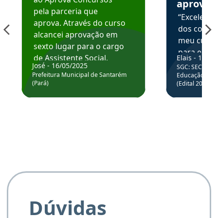
aprova
pela parceria que
“Excelente
aprova. Através do curso
dos conte
alcancei aprovação em
meu curso,
sexto lugar para o cargo
para enten
de Assistente Social.
Elais - 15/07
colocar em
José - 16/05/2025
SGC: SEC BA - 
Hoje estou atuando na
através da
Prefeitura Municipal de Santarém
Educação Básic
Prefeitura de Santarém.
(Pará)
(Edital 2025_0
de questõe
Obrigado ao professores
e ao APROVA!”
Dúvidas