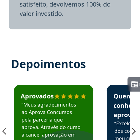
satisfeito, devolvemos 100% do
valor investido.
Depoimentos
Estudante José recomenda o Aprova Concursos em depoime
Estudante Elai
Aprovados
Quem
“Meus agradecimentos
conhece
ao Aprova Concursos
aprova
pela parceria que
“Excelente
aprova. Através do curso
dos conte
alcancei aprovação em
meu curso,