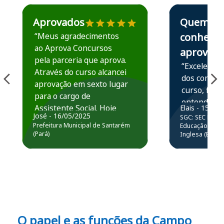
Estudante José recomenda o Aprova Concursos em depoime
Estudante Elais
Aprovados
Quem
“Meus agradecimentos
conhece,
ao Aprova Concursos
aprova
pela parceria que aprova.
“Excelente 
Através do curso alcancei
dos conteú
aprovação em sexto lugar
curso, ficou
para o cargo de
entender e
Assistente Social. Hoje
Elais - 15/07
prática atr
José - 16/05/2025
SGC: SEC BA - 
estou atuando na
resolução 
Prefeitura Municipal de Santarém
Educação Básic
Prefeitura de Santarém.
(Pará)
Inglesa (Edital
questões.”
Obrigado ao professores
e ao APROVA!”
O papel e as funções da Campo