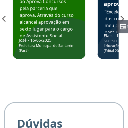
ao Aprova Concursos
aprova
pela parceria que
“Excelente
aprova. Através do curso
dos conte
alcancei aprovação em
meu curso,
sexto lugar para o cargo
para enten
de Assistente Social.
Elais - 15/07
colocar em
José - 16/05/2025
SGC: SEC BA - 
Hoje estou atuando na
através da
Prefeitura Municipal de Santarém
Educação Básic
Prefeitura de Santarém.
(Pará)
(Edital 2025_0
de questõe
Obrigado ao professores
e ao APROVA!”
Dúvidas