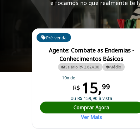
e focamos no que realmente te fa
Cursos em destaque para passar no concurso
Pré-venda
Agente: Combate as Endemias -
Conhecimentos Básicos
Salário R$ 2.824,00
Médio
Curso Preparatório para o Concurso Campo Mourão/PR - Prefeitura 
10x de
15,
99
R$
ou R$ 159,90 à vista
Comprar Agora
Ver Mais