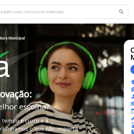
tura Municipal
C
M
rovação:
elhor escolha?
 tempo é curto e a
 eliminamos o que não importa