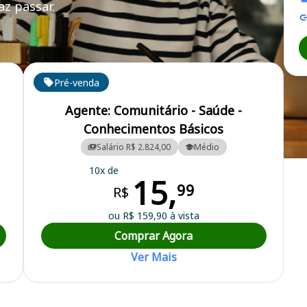
z passar.
Pré-venda
Agente: Comunitário - Saúde -
Conhecimentos Básicos
Salário R$ 2.824,00
Médio
Municipal
10x de
15,
99
R$
ou R$ 159,90 à vista
Comprar Agora
Ver Mais