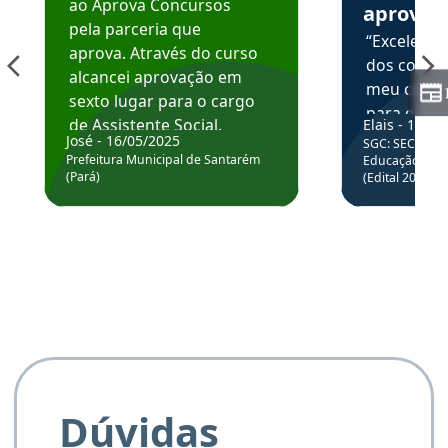
ao Aprova Concursos
aprova
pela parceria que
“Excelente
aprova. Através do curso
dos conte
alcancei aprovação em
meu curso,
sexto lugar para o cargo
para enten
de Assistente Social.
Elais - 15/07
colocar em
José - 16/05/2025
SGC: SEC BA - 
Hoje estou atuando na
através da
Prefeitura Municipal de Santarém
Educação Básic
Prefeitura de Santarém.
(Pará)
(Edital 2025_0
de questõe
Obrigado ao professores
e ao APROVA!”
Dúvidas