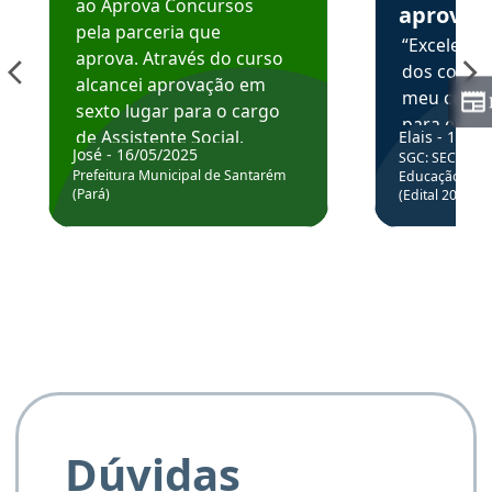
ao Aprova Concursos
aprova
pela parceria que
“Excelente
aprova. Através do curso
dos conte
alcancei aprovação em
meu curso,
sexto lugar para o cargo
para enten
de Assistente Social.
Elais - 15/07
colocar em
José - 16/05/2025
SGC: SEC BA - 
Hoje estou atuando na
através da
Prefeitura Municipal de Santarém
Educação Básic
Prefeitura de Santarém.
(Pará)
(Edital 2025_0
de questõe
Obrigado ao professores
e ao APROVA!”
Dúvidas