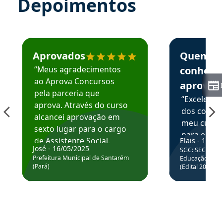
Depoimentos
Estudante José recomenda o Aprova Concursos em depoime
Estudante Elai
Aprovados
Quem
“Meus agradecimentos
conhece
ao Aprova Concursos
aprova
pela parceria que
“Excelente
aprova. Através do curso
dos conte
alcancei aprovação em
meu curso,
sexto lugar para o cargo
para enten
de Assistente Social.
Elais - 15/07
colocar em
José - 16/05/2025
SGC: SEC BA - 
Hoje estou atuando na
através da
Prefeitura Municipal de Santarém
Educação Básic
Prefeitura de Santarém.
(Pará)
(Edital 2025_0
de questõe
Obrigado ao professores
e ao APROVA!”