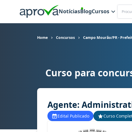
Buscar
Notícias
Blog
Cursos
Home
Concursos
Campo Mourão/PR - Prefei
Curso para concur
Curso para concurso Campo Mourão/PR - Prefeit
Agente: Administrat
Edital Publicado
Curso Comple