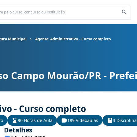
tura Municipal
Agente: Administrativo - Curso completo
so Campo Mourão/PR - Prefei
ura Municipal cargo Agente: Administrativo - Curso completo
ivo - Curso completo
to
90 Horas de Aula
189 Videoaulas
3 Disciplina
Detalhes