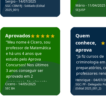
Sergio - 14/07/2025
Mário - 11/04/2025
SGC: CBM RJ - Soldado (Edital
2025_001)
SEJUSP
rsos em depoimento
Estudante Cicero recomenda o Aprova Concursos em depoimento
Estudante Henrique r
Aprovados
Quem
“Meu nome é Cícero, sou
conhece,
professor de Matemática
aprova
e há uns 4 anos que
“Já fiz cursos de
estudo pelo Aprova
criminologia em
Concursos! Nos últimos
preparatórios, 
3 anos conseguir ser
professores re
aprovado em 2
fiz curso em pós
Henrique - 04/07/2
concursos. Atualmente,
Cicero - 14/05/2025
graduação. Poré
SGC: PF - Delegado: Pol
estou atuando como
SEC BA
(Edital 2025_001_2)
Professor do Apr
professor de Matemática
sem dúvida, o m
do Estado da Bahia que
todos na discipl
fui aprovado estudando