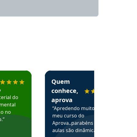
menda o Aprova Concursos em depoimento
Estudante Alessandra recomenda o Aprova 
Quem
o
conhece,
erial do
aprova
amental
“Apredendo muito no
so no
meu curso do
.”
Aprova..parabéns pelas
aulas são dinâmicas e