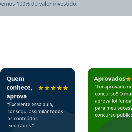
lvemos 100% do valor investido.
rsos em depoimento
Estudante Sergio recomenda o Aprova Concursos em depoimento
Estudante Mário reco
Quem
Aprovados
conhece,
“Fui aprovado n
concurso!! O mat
aprova
aprova foi fund
“Excelente essa aula,
para meu suces
consegui assimilar todos
concurso publico
os conteúdos
explicados.”