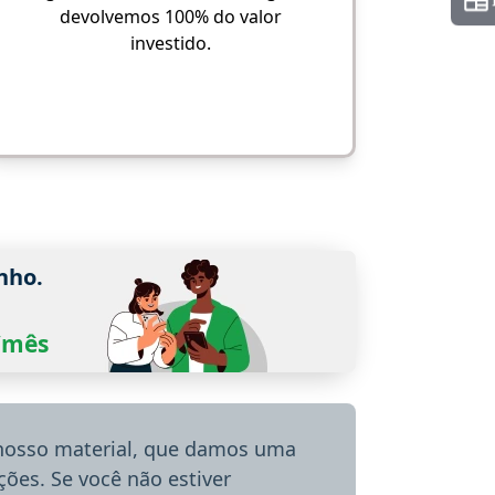
devolvemos 100% do valor
investido.
nho.
0/mês
 nosso material, que damos uma
ões. Se você não estiver