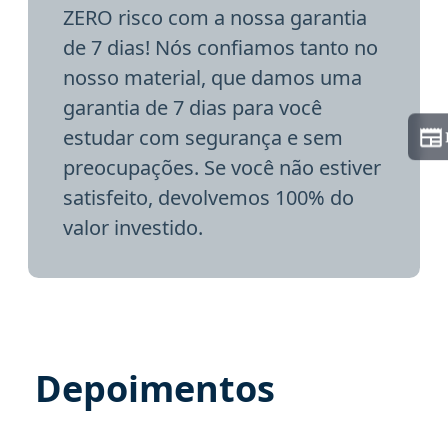
ZERO risco com a nossa garantia
de 7 dias! Nós confiamos tanto no
nosso material, que damos uma
garantia de 7 dias para você
estudar com segurança e sem
preocupações. Se você não estiver
satisfeito, devolvemos 100% do
valor investido.
Depoimentos