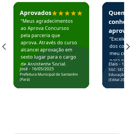
Estudante José recomenda o Aprova Concursos em depoime
Estudante Elai
Aprovados
Quem
“Meus agradecimentos
conhece
ao Aprova Concursos
aprova
pela parceria que
“Excelente
aprova. Através do curso
dos conte
alcancei aprovação em
meu curso,
sexto lugar para o cargo
para enten
de Assistente Social.
Elais - 15/07
colocar em
José - 16/05/2025
SGC: SEC BA - 
Hoje estou atuando na
através da
Prefeitura Municipal de Santarém
Educação Básic
Prefeitura de Santarém.
(Pará)
(Edital 2025_0
de questõe
Obrigado ao professores
e ao APROVA!”