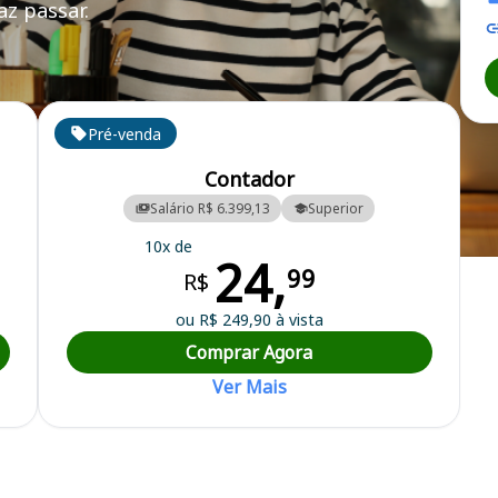
z passar.
Pré-venda
Contador
Salário R$ 6.399,13
Superior
10x de
24,
nicipal
99
R$
ou R$ 249,90 à vista
Comprar Agora
Ver Mais