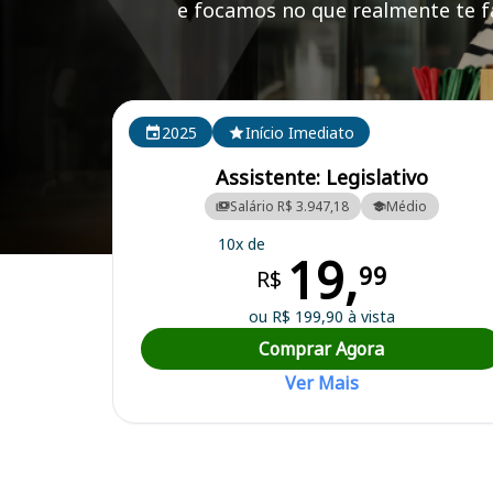
e focamos no que realmente te fa
Cursos em destaque para passar no concurso
2025
Início Imediato
Assistente: Legislativo
Salário R$ 3.947,18
Médio
10x de
19,
Curso Preparatório para o Concurso Campo Mourão/PR - Câmara Mu
99
R$
ou R$ 199,90 à vista
Comprar Agora
Ver Mais