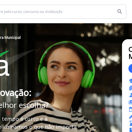
a Municipal
M
rovação:
elhor escolha?
 tempo é curto e a
 eliminamos o que não importa