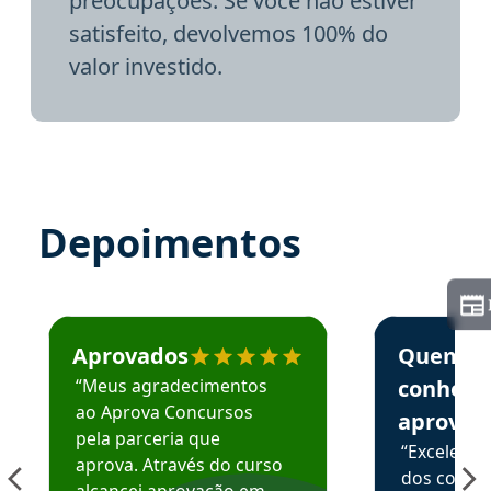
preocupações. Se você não estiver
satisfeito, devolvemos 100% do
valor investido.
Depoimentos
Estudante José recomenda o Aprova Concursos em depoime
Estudante Elai
Aprovados
Quem
“Meus agradecimentos
conhece
ao Aprova Concursos
aprova
pela parceria que
“Excelente
aprova. Através do curso
dos conte
alcancei aprovação em