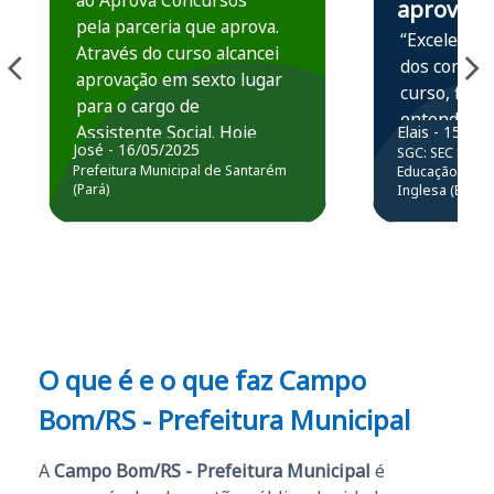
ao Aprova Concursos
aprova
pela parceria que aprova.
“Excelente 
Através do curso alcancei
dos conteú
aprovação em sexto lugar
curso, ficou
para o cargo de
entender e
Assistente Social. Hoje
Elais - 15/07
prática atr
José - 16/05/2025
SGC: SEC BA - 
estou atuando na
resolução 
Prefeitura Municipal de Santarém
Educação Básic
Prefeitura de Santarém.
(Pará)
Inglesa (Edital
questões.”
Obrigado ao professores
e ao APROVA!”
O que é e o que faz Campo
Bom/RS - Prefeitura Municipal
A
Campo Bom/RS - Prefeitura Municipal
é