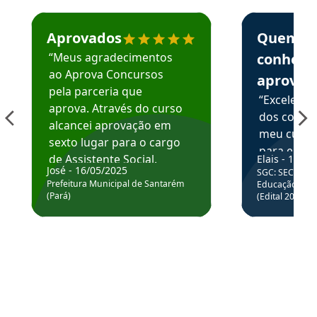
Estudante José recomenda o Aprova Concursos em depoime
Estudante Elai
Aprovados
Quem
“Meus agradecimentos
conhece
ao Aprova Concursos
aprova
pela parceria que
“Excelente
aprova. Através do curso
dos conte
alcancei aprovação em
meu curso,
sexto lugar para o cargo
para enten
de Assistente Social.
Elais - 15/07
colocar em
José - 16/05/2025
SGC: SEC BA - 
Hoje estou atuando na
através da
Prefeitura Municipal de Santarém
Educação Básic
Prefeitura de Santarém.
(Pará)
(Edital 2025_0
de questõe
Obrigado ao professores
e ao APROVA!”