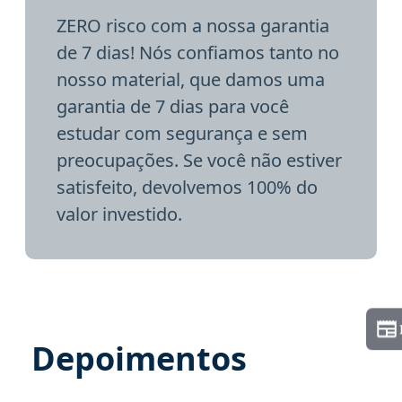
ZERO risco com a nossa garantia
de 7 dias! Nós confiamos tanto no
nosso material, que damos uma
garantia de 7 dias para você
estudar com segurança e sem
preocupações. Se você não estiver
satisfeito, devolvemos 100% do
valor investido.
Depoimentos