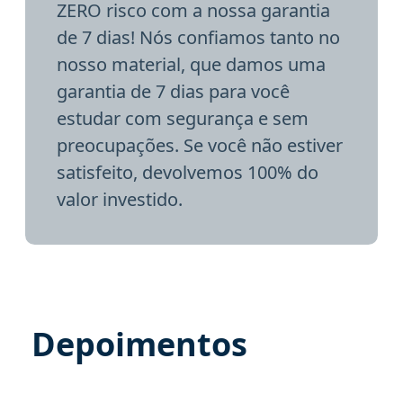
ZERO risco com a nossa garantia
de 7 dias! Nós confiamos tanto no
nosso material, que damos uma
garantia de 7 dias para você
estudar com segurança e sem
preocupações. Se você não estiver
satisfeito, devolvemos 100% do
valor investido.
Depoimentos