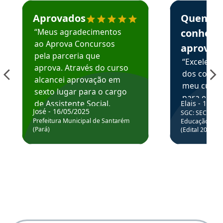
Estudante José recomenda o Aprova Concursos em depoime
Estudante Elai
Aprovados
Quem
“Meus agradecimentos
conhece
ao Aprova Concursos
aprova
pela parceria que
“Excelente
aprova. Através do curso
dos conte
alcancei aprovação em
meu curso,
sexto lugar para o cargo
para enten
de Assistente Social.
Elais - 15/07
colocar em
José - 16/05/2025
SGC: SEC BA - 
Hoje estou atuando na
através da
Prefeitura Municipal de Santarém
Educação Básic
Prefeitura de Santarém.
(Pará)
(Edital 2025_0
de questõe
Obrigado ao professores
e ao APROVA!”