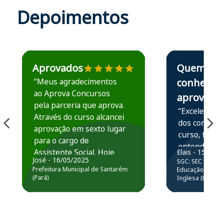
Depoimentos
Estudante José recomenda o Aprova Concursos em depoime
Estudante Elais
Aprovados
Quem
“Meus agradecimentos
conhece,
ao Aprova Concursos
aprova
pela parceria que aprova.
“Excelente 
Através do curso alcancei
dos conteú
aprovação em sexto lugar
curso, ficou
para o cargo de
entender e
Assistente Social. Hoje
Elais - 15/07
prática atr
José - 16/05/2025
SGC: SEC BA - 
estou atuando na
resolução 
Prefeitura Municipal de Santarém
Educação Básic
Prefeitura de Santarém.
(Pará)
Inglesa (Edital
questões.”
Obrigado ao professores
e ao APROVA!”