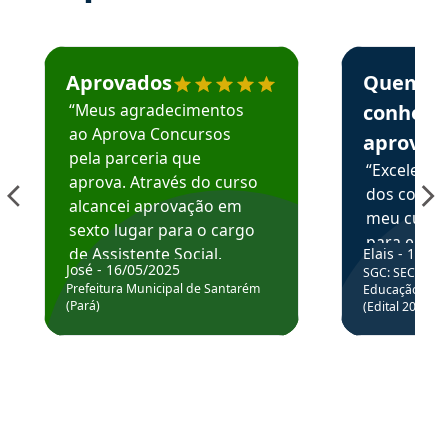
Estudante José recomenda o Aprova Concursos em depoime
Estudante Elai
Aprovados
Quem
“Meus agradecimentos
conhece
ao Aprova Concursos
aprova
pela parceria que
“Excelente
aprova. Através do curso
dos conte
alcancei aprovação em
meu curso,
sexto lugar para o cargo
para enten
de Assistente Social.
Elais - 15/07
colocar em
José - 16/05/2025
SGC: SEC BA - 
Hoje estou atuando na
através da
Prefeitura Municipal de Santarém
Educação Básic
Prefeitura de Santarém.
(Pará)
(Edital 2025_0
de questõe
Obrigado ao professores
e ao APROVA!”