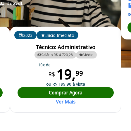
z passar.
2023
Início Imediato
Técnico: Administrativo
Salário R$ 4.720,28
Médio
10x de
19,
ara d Oeste/SP
99
R$
ou R$ 199,90 à vista
Comprar Agora
Ver Mais