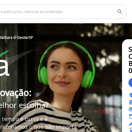
 Bárbara d Oeste/SP
C
B
rovação:
elhor escolha?
 tempo é curto e a
 eliminamos o que não importa