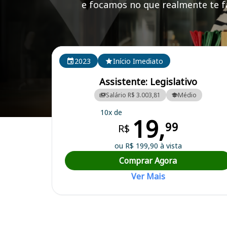
e focamos no que realmente te fa
Cursos em destaque para passar no concurso
2023
Início Imediato
Assistente: Legislativo
Salário R$ 3.003,81
Médio
10x de
19,
Curso Preparatório para o Concurso Câmara Municipal - Santa Bárb
99
R$
ou R$ 199,90 à vista
Comprar Agora
Ver Mais